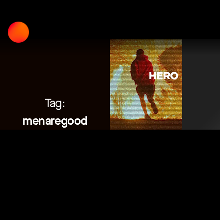
Skip
to
content
Tag:
menaregood